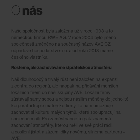
nás
O
Naše společnost byla založena už v roce 1993 a to
německou firmou RWE AG. V roce 2004 bylo jméno
společnosti změněno na současný název AVE CZ
odpadové hospodářství s.r.o. a od roku 2013 máme
českého vlastníka.
Rosteme, ale zachováváme si přátelskou atmosféru
Náš dlouhodobý a trvalý růst není založen na expanzi
z centra do regionů, ale naopak na přidávání menších
lokálních firem do naší skupiny AVE. Lokální firmy
zůstávají samy sebou a nejsou násilím měněny do jednolité
korporátní kopie mateřské firmy. To nám umožňuje
zachovat si kulturu malých týmů, které spolupracují na
společném cíli. Pro zaměstnance to pak znamená
zachování atmosféry, kterou měli ve své práci rádi,
a posílení jistot a zázemí díky novému, silnému partneru –
AVE.