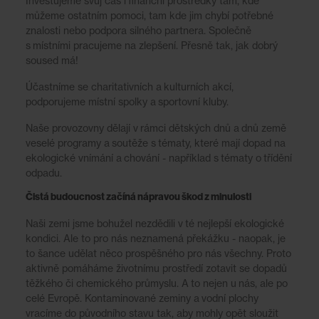
Investujeme svůj čas i finanční prostředky tam, kde
můžeme ostatním pomoci, tam kde jim chybí potřebné
znalosti nebo podpora silného partnera. Společně
s místními pracujeme na zlepšení. Přesně tak, jak dobrý
soused má!
Účastníme se charitativních a kulturních akcí,
podporujeme místní spolky a sportovní kluby.
Naše provozovny dělají v rámci dětských dnů a dnů země
veselé programy a soutěže s tématy, které mají dopad na
ekologické vnímání a chování - například s tématy o třídění
odpadu.
Čistá budoucnost začíná nápravou škod z minulosti
Naši zemi jsme bohužel nezdědili v té nejlepší ekologické
kondici. Ale to pro nás neznamená překážku - naopak, je
to šance udělat něco prospěšného pro nás všechny. Proto
aktivně pomáháme životnímu prostředí zotavit se dopadů
těžkého či chemického průmyslu. A to nejen u nás, ale po
celé Evropě. Kontaminované zeminy a vodní plochy
vracíme do původního stavu tak, aby mohly opět sloužit