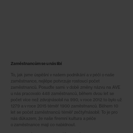
Zaměstnancům se u nás líbí
To, jak jsme úspěšní v našem podnikání a v péči o naše
zaměstnance, nejlépe potvrzuje rostoucí počet
zaměstnanců. Posuďte sami: v době změny názvu na AVE
u nás pracovalo 448 zaměstnanců, během dvou let se
počet více než zdvojnásobil na 990, v roce 2012 to bylo už
1279 a v roce 2015 téměř 1900 zaměstnanců. Během 10
let se počet zaměstnanců téměř zečtyřnásobil. To je pro
nás důkazem, že naše firemní kultura a péče
o zaměstnance mají co nabídnout.