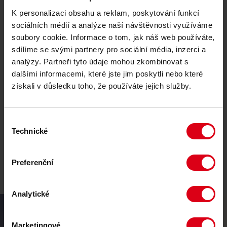
Přestože jsme silná firma působící po celé České
republice, naše struktura není centralizovaná a vše není
K personalizaci obsahu a reklam, poskytování funkcí
“řízeno z Prahy”. Spolupracujeme jako skupina menších
sociálních médií a analýze naší návštěvnosti využíváme
rovnocenných lokálních týmů, které táhnou za jeden
soubory cookie. Informace o tom, jak náš web používáte,
provaz a pracují na společném cíli.
sdílíme se svými partnery pro sociální média, inzerci a
To se odráží i v naší firemní kultuře postavené na přátelské
analýzy. Partneři tyto údaje mohou zkombinovat s
atmosféře. Budete totiž pracovat v malém, stabilním týmu,
dalšími informacemi, které jste jim poskytli nebo které
který je spjatý s místem, kde působí, a pracují v něm lidé,
kteří znají a milují místo, kde pracují. Budete znát všechny
získali v důsledku toho, že používáte jejich služby.
své kolegy a oni vás. Zapomeňte na manýry velkých
korporací, neosobní prostředí a rozhodnutí typu “o nás bez
nás”.
Výběr
Pravidelná setkávání všech zaměstnanců z celé republiky
Technické
souhlasu
při sportovních akcích či na vánočním večírku AVE jsou
nedílnou součástí naší firemní kultury. Velmi si vážíme
spolupráce s Evou Adamzcykovou, jednou
Preferenční
z nejvýznamnějších tváří českého sportu.
Analytické
Marketingové