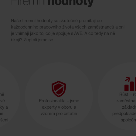
hodnoty
Firemní
Naše firemní hodnoty se skutečně promítají do
každodenního pracovního života všech zaměstnanců a oni
je vnímají jako to, co je spojuje s AVE. A co tedy na ně
říkají? Zeptali jsme se…
žně
Růst – r
ové
Profesionalita – jsme
zaměstna
ky a
experty v oboru a
základ
me
vzorem pro ostatní
předpoklad
pšení
společn