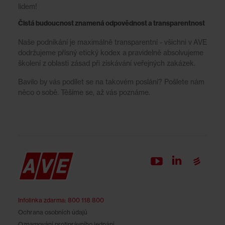
lidem!
Čistá budoucnost znamená odpovědnost a transparentnost
Naše podnikání je maximálně transparentní - všichni v AVE
dodržujeme přísný etický kodex a pravidelně absolvujeme
školení z oblasti zásad při získávání veřejných zakázek.
Bavilo by vás podílet se na takovém poslání? Pošlete nám
něco o sobě. Těšíme se, až vás poznáme.
Infolinka zdarma
:
800 118 800
Ochrana osobních údajů
Oznamování protiprávního jednání