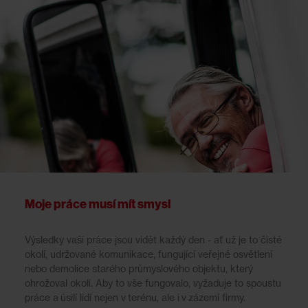
Moje práce musí mít smysl
Výsledky vaší práce jsou vidět každý den - ať už je to čisté
okolí, udržované komunikace, fungující veřejné osvětlení
nebo demolice starého průmyslového objektu, který
ohrožoval okolí. Aby to vše fungovalo, vyžaduje to spoustu
práce a úsilí lidí nejen v terénu, ale i v zázemí firmy.