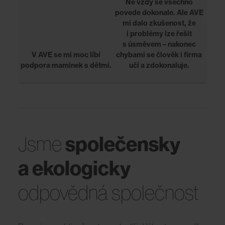
Ne vždy se všechno
povede dokonale. Ale AVE
mi dalo zkušenost, že
i problémy lze řešit
s úsměvem – nakonec
V AVE se mi moc líbí
chybami se člověk i firma
podpora maminek s dětmi.
učí a zdokonaluje.
společensky
Jsme
a ekologicky
odpovědná společnost