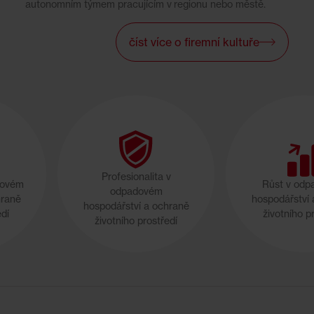
autonomním týmem pracujícím v regionu nebo městě.
číst více o firemní kultuře
Profesionalita v
dovém
Růst v od
odpadovém
hraně
hospodářství 
hospodářství a ochraně
edí
životního p
životního prostředí