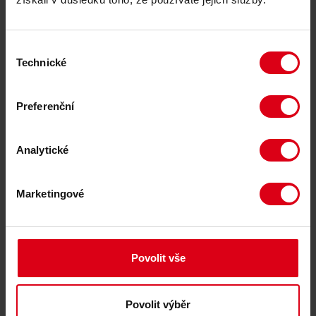
AVE_logo_2014_invert.eps
Výběr
AVE_logo_2014.eps
Technické
souhlasu
AVE_logo_2014_pantone.eps
Preferenční
AVE_logo_2014_invert.svg
Analytické
AVE_logo_2014_pantone.svg
Marketingové
AVE_logo_2014_black.svg
AVE_logo_2014.svg
Povolit vše
AVE_logo_2014_pantone.ai
Povolit výběr
AVE_logo_2014_invert.ai