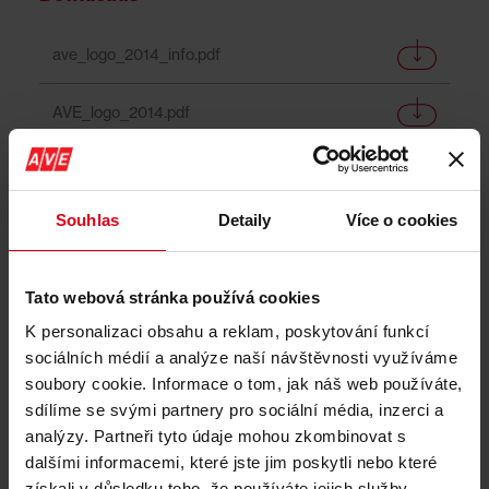
ave_logo_2014_info.pdf
AVE_logo_2014.pdf
ave_logo.pdf
Souhlas
Detaily
Více o cookies
AVE_logo_2014_pantone.pdf
AVE_logo_2014_invert.pdf
Tato webová stránka používá cookies
K personalizaci obsahu a reklam, poskytování funkcí
AVE_logo_2014_black.pdf
sociálních médií a analýze naší návštěvnosti využíváme
soubory cookie. Informace o tom, jak náš web používáte,
AVE_logo_2014_black.eps
sdílíme se svými partnery pro sociální média, inzerci a
analýzy. Partneři tyto údaje mohou zkombinovat s
AVE_logo_2014_nahled.png
dalšími informacemi, které jste jim poskytli nebo které
získali v důsledku toho, že používáte jejich služby.