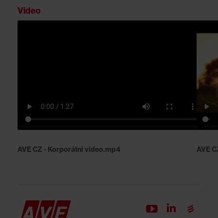
Video
AVE CZ - Korporátní video.mp4
AVE CZ