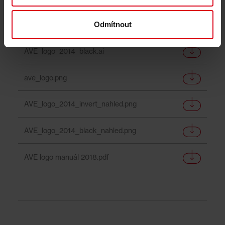
Odmítnout
AVE logo.ai
AVE_logo_2014_black.ai
ave_logo.png
AVE_logo_2014_invert_nahled.png
AVE_logo_2014_black_nahled.png
AVE logo manuál 2018.pdf