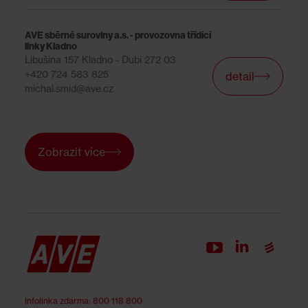
AVE sběrné suroviny a.s. - provozovna třídící
linky Kladno
Libušina 157 Kladno - Dubí 272 03
+420 724 583 825
detail
michal.smid@ave.cz
Zobrazit více
Infolinka zdarma
:
800 118 800