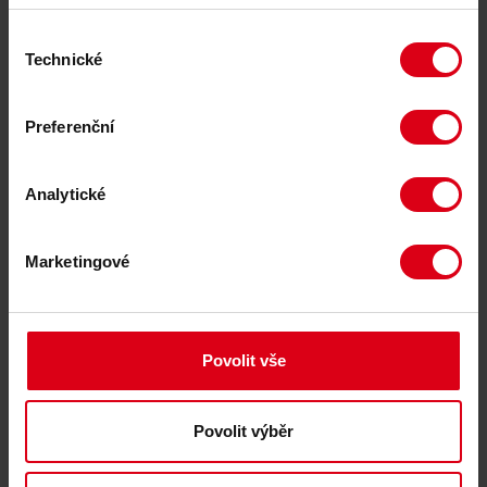
Výběr
Technické
souhlasu
Preferenční
Analytické
Ke stažení
Marketingové
SD Třídvorská.pdf
Povolit vše
Povolit výběr
Vyhledejte sběrný dvůr
/ provozovnu