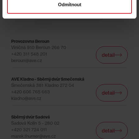
Odmítnout
Středočeský kraj
Provozovna Beroun
Viničná 910 Beroun 266 70
+420 311 548 201
detail
beroun@ave.cz
AVE Kladno - Sběrný dvůr Smečenská
Smečenská 381 Kladno 272 04
+420 606 765 663
detail
kladno@ave.cz
Sběrný dvůr Sadová
Sadová Kolín 5 - 280 02
+420 321 724 011
detail
marek.thurner@ave.cz