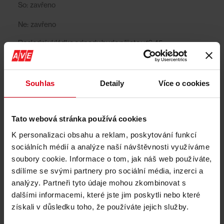
So: zavřeno
Ne: zavřeno
Poslední ukládka odpadu bude přijata v 16:45.
Sběrný dvůr Třídvorská bude v období od 1. 6. 2026 do 30.
6. 2026 otevřen v pracovních dnech (pondělí – pátek) od
8:00 do 15:00 hodin.
Souhlas
Detaily
Více o cookies
Tato webová stránka používá cookies
Další informace
K personalizaci obsahu a reklam, poskytování funkcí
sociálních médií a analýze naší návštěvnosti využíváme
soubory cookie. Informace o tom, jak náš web používáte,
Vjezd do sběrného dvora (SD) a sběrného místa (SM)
sdílíme se svými partnery pro sociální média, inzerci a
určuje obsluha.
analýzy. Partneři tyto údaje mohou zkombinovat s
Na SD a SM je nutné odpady roztřídit podle informací od
obsluhy SD a SM.
dalšími informacemi, které jste jim poskytli nebo které
Okna musí být zbavena skla, to znamená – samostatně
získali v důsledku toho, že používáte jejich služby.
rám a samostatně sklo.