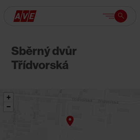
Vyhledávání
Vyhledáván
Sběrný dvůr
Třídvorská
+
−