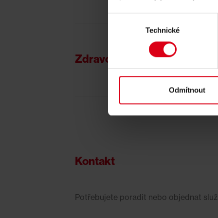
Výběr
Technické
souhlasu
Zdravotnický (infekční) odp
Odmítnout
Kontakt
Potřebujete poradit nebo objednat služ