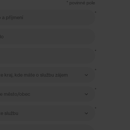
*
povinné pole
te město/obec
bec
í