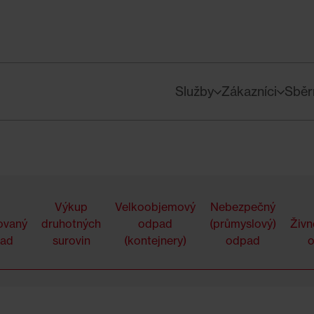
Služby
Zákazníci
Sběr
Výkup
Velkoobjemový
Nebezpečný
ovaný
druhotných
odpad
(průmyslový)
Živn
ad
surovin
(kontejnery)
odpad