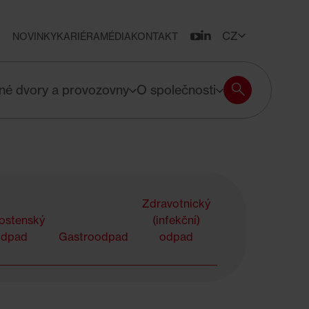
CZ
NOVINKY
KARIÉRA
MÉDIA
KONTAKT
Vyhledávání
Vyhledávání
né dvory a provozovny
O společnosti
Zdravotnický
ostenský
(infekční)
odpad
Gastroodpad
odpad