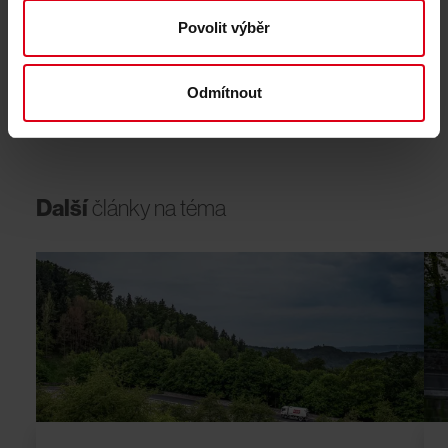
budou nastavena taková pravidla soutěže, která umožní
rovné podmínky pro všechny potenciální dodavatele a
Povolit výběr
zabrání podobným situacím.
Odmítnout
Další
články
na
téma