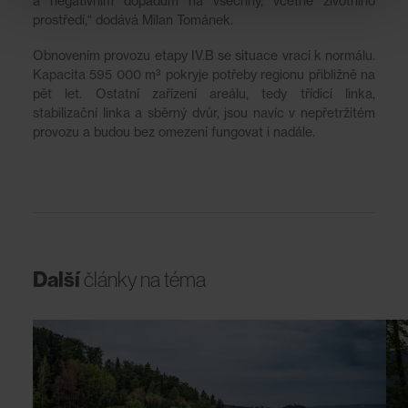
a negativním dopadům na všechny, včetně životního
prostředí,“ dodává Milan Tománek.
Obnovením provozu etapy IV.B se situace vrací k normálu.
Kapacita 595 000 m³ pokryje potřeby regionu přibližně na
pět let. Ostatní zařízení areálu, tedy třídicí linka,
stabilizační linka a sběrný dvůr, jsou navíc v nepřetržitém
provozu a budou bez omezení fungovat i nadále.
Další
články
na
téma