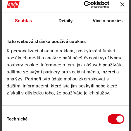
mohli využít kapacitu, která je fyzicky připravena a
ekologicky zabezpečena, jsou smutným obrazem
současné míry byrokratizace povolovacích procesů v
České republice,“ doplňuje Milan Tománek.
Souhlas
Detaily
Více o cookies
Výjimečně náročný schvalovací proces
Tato webová stránka používá cookies
Rozšíření skládky v Čáslavi se stalo předmětem
mimořádného veřejného zájmu. V průběhu procesu EIA i
K personalizaci obsahu a reklam, poskytování funkcí
navazujícího správního řízení bylo vypořádáno výjimečně
sociálních médií a analýze naší návštěvnosti využíváme
velké množství připomínek a námitek ze strany občanů,
soubory cookie. Informace o tom, jak náš web používáte,
spolků, zastupitelů i orgánů veřejné moci. Závazné
sdílíme se svými partnery pro sociální média, inzerci a
stanovisko EIA i pravomocné integrované povolení přesto
analýzy. Partneři tyto údaje mohou zkombinovat s
potvrdily přípustnost záměru.
dalšími informacemi, které jste jim poskytli nebo které
„Každá připomínka musela být řádně vypořádána, a tak
získali v důsledku toho, že používáte jejich služby.
tomu také bylo. Výsledek řízení potvrdil, že provoz skládky
je v souladu s legislativou, je bezpečný pro životní
prostředí i obyvatele a zároveň je nezbytný pro fungování
Výběr
odpadového hospodářství v regionu,“ uvádí Milan
Technické
souhlasu
Tománek.