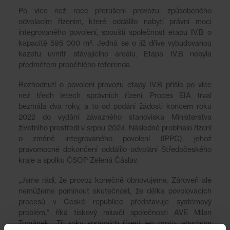
Po více než roce přerušení provozu, způsobeného
odvolacím řízením, které oddálilo nabytí právní moci
integrovaného povolení, spouští společnost etapu IV.B o
kapacitě 595 000 m³. Jedná se o již dříve vybudovanou
kazetu uvnitř stávajícího areálu. Etapa IV.B nebyla
předmětem proběhlého referenda.
Rozhodnutí o povolení provozu etapy IV.B přišlo po více
než třech letech správních řízení. Proces EIA trval
bezmála dva roky, a to od podání žádosti koncem roku
2022 do vydání závazného stanoviska Ministerstva
životního prostředí v srpnu 2024. Následně probíhalo řízení
o změně integrovaného povolení (IPPC), jehož
pravomocné dokončení oddálilo odvolání Středočeského
kraje a spolku ČSOP Zelená Čáslav.
„Jsme rádi, že provoz konečně obnovujeme. Zároveň ale
nemůžeme pominout skutečnost, že délka povolovacích
procesů v České republice představuje systémový
problém,“ říká tiskový mluvčí společnosti AVE Milan
Tománek. „Tři roky správních řízení jen proto, abychom