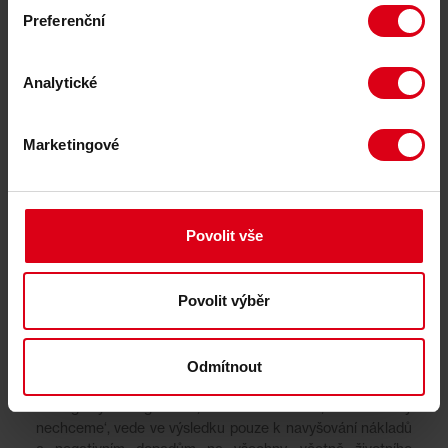
Přerušení provozu první fáze skládky od 1. ledna 2025
Preferenční
mělo přímý dopad na odpadové hospodářství
Středočeského kraje. Komunální odpad z Čáslavi a více
než devadesáti dalších obcí musel být po dobu přerušení
Analytické
provozu odvážen do podstatně vzdálenějších zařízení, což
mělo dopady na přepravní náklady, logistiku i
environmentální stopu. Regionální odpadové hospodářství
Marketingové
tak po tuto dobu fungovalo v krizovém režimu.
„Zvýšené dojezdové vzdálenosti svozových vozidel, vyšší
dopravní zatížení již tak přetížené silniční sítě ve
Povolit vše
Středočeském kraji, navýšení spotřeby pohonných hmot,
růst nákladů na svoz a likvidaci odpadů promítající se do
cen pro obce i podnikatele v regionu a také významný
Povolit výběr
nárůst uhlíkové stopy. To vše představuje bilanci činnosti
aktivistických spolků, které využívají značné nepružnosti a
formalizace povolovacích procesů k tomu, aby znemožnily
provoz zařízení sloužících ve svém důsledku veřejnému
Odmítnout
zájmu. Obstrukční a krátkozraká činnost těchto domněle
ekologických organizací, vedená heslem ‚skládku tady
nechceme‘, vede ve výsledku pouze k navyšování nákladů